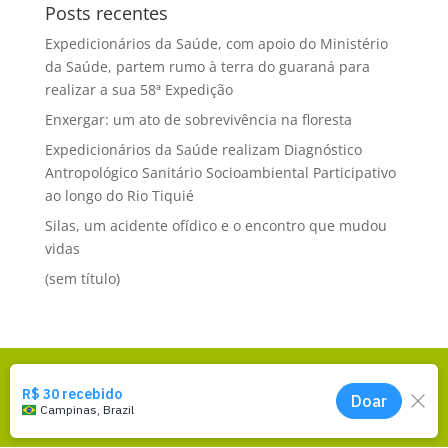
Posts recentes
Expedicionários da Saúde, com apoio do Ministério
da Saúde, partem rumo à terra do guaraná para
realizar a sua 58ª Expedição
Enxergar: um ato de sobrevivência na floresta
Expedicionários da Saúde realizam Diagnóstico
Antropológico Sanitário Socioambiental Participativo
ao longo do Rio Tiquié
Silas, um acidente ofídico e o encontro que mudou
vidas
(sem título)
Todos os Direitos Reservados | EDS Expedicionários da Saúde -
2025 | Av. Dona Maria Franco Salgado, 674 - Campinas - SP -
13106-290 | Tel.: +55 19 3298-6033