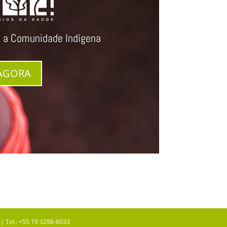
a a Comunidade Indígena
AGORA
| Tel.: +55 19 3298-6033