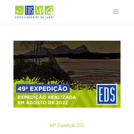
49ª Expedição EDS